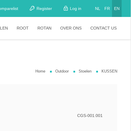
omparelist
Register
Log in
NL
FR
EN
LEN
ROOT
ROTAN
OVER ONS
CONTACT US
tkamerstoelen
Stoelen
oistoelen
rkrukken
Home
Outdoor
Stoelen
KUSSEN
pelstoelen
stoelen
CGS-001.001