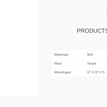
& Consoles
Privilege
s
na
PRODUCTS
Materiaal
Stof
Kleur
Taupe
Afmetingen
37 X 37 X 5