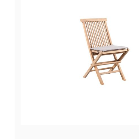
Coffee tables 
Collection Slat
Collection Sele