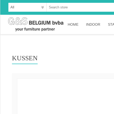
HOME
INDOOR
ST
Cabinets
Dressoirs
KUSSEN
Tables
Consoles
TV-meubelen
Collection Ama
Collection Rust
Collection Time