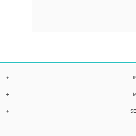
I
M
SE