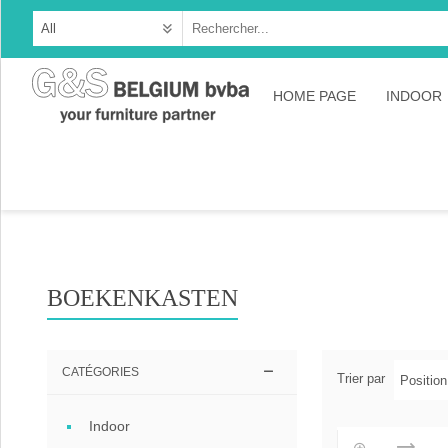
HOME PAGE
INDOOR
Cabine
Dresso
Tables
Consol
BOEKENKASTEN
TV-meu
Collec
CATÉGORIES
Trier par
Collect
Indoor
Collect