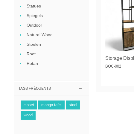
Statues
Spiegels
Outdoor
Natural Wood
Stoelen
Root
Rotan
BOC-002
TAGS FRÉQUENTS
closet
mango tafel
stoel
wood