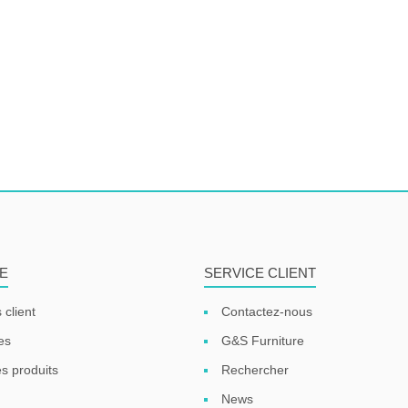
E
SERVICE CLIENT
 client
Contactez-nous
es
G&S Furniture
s produits
Rechercher
News