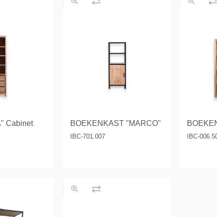
 tables & Consoles
Privilege
ion Slats
ion Selena
 Cabinet
BOEKENKAST "MARCO"
BOEKEN
IBC-701.007
IBC-006.5