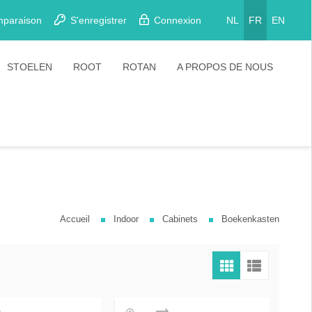
mparaison
S'enregistrer
Connexion
NL
FR
EN
STOELEN
ROOT
ROTAN
A PROPOS DE NOUS
Eetkamerstoelen
Stoelen
Plooistoelen
Barkrukken
Stapelstoelen
Barstoelen
Accueil
Indoor
Cabinets
Boekenkasten