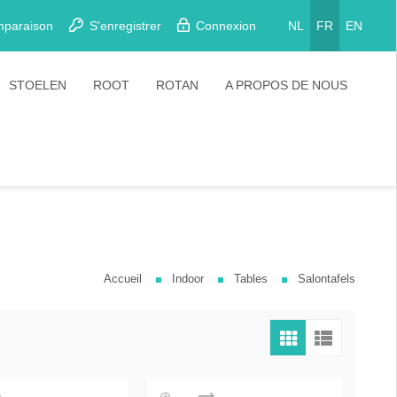
mparaison
S'enregistrer
Connexion
NL
FR
EN
STOELEN
ROOT
ROTAN
A PROPOS DE NOUS
Eetkamerstoelen
Stoelen
Plooistoelen
Barkrukken
Stapelstoelen
Barstoelen
Accueil
Indoor
Tables
Salontafels