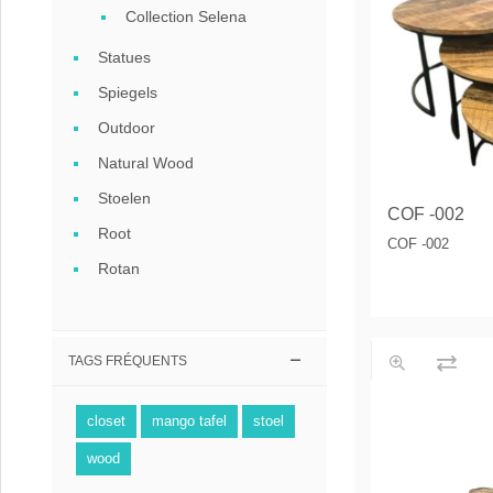
Collection Selena
Statues
Spiegels
Outdoor
Natural Wood
Stoelen
COF -002
Root
COF -002
Rotan
TAGS FRÉQUENTS
closet
mango tafel
stoel
wood