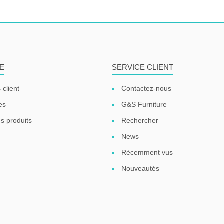
E
SERVICE CLIENT
 client
Contactez-nous
es
G&S Furniture
s produits
Rechercher
News
Récemment vus
Nouveautés