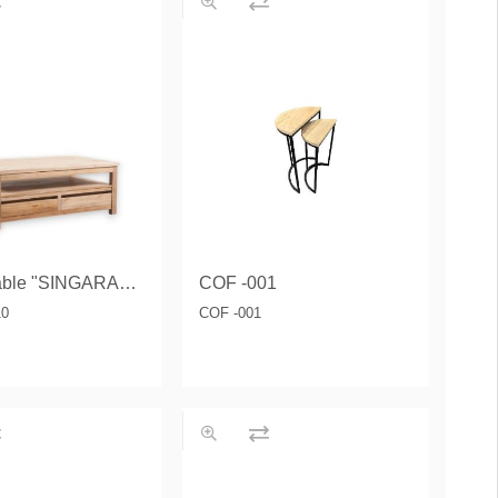
Coffee table "SINGARAJA"
COF -001
10
COF -001