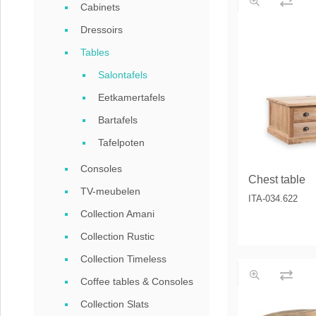
Cabinets
Coffee
Dressoirs
Collect
Tables
Collect
Salontafels
Eetkamertafels
Bartafels
Tafelpoten
Consoles
Chest table
TV-meubelen
ITA-034.622
Collection Amani
Collection Rustic
Collection Timeless
Coffee tables & Consoles
Collection Slats