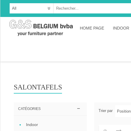
HOME PAGE
INDOOR
Cabine
Dresso
Tables
Consol
SALONTAFELS
TV-meu
Collec
CATÉGORIES
Trier par
Collect
Indoor
Collect