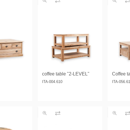
 tables & Consoles
Privilege
ion Slats
ion Selena
coffee table "2-LEVEL"
ITA-004.610
ITA-056.6