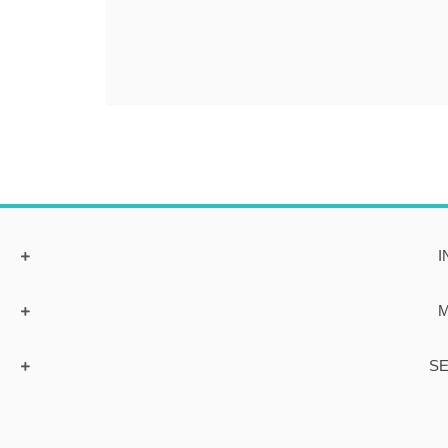
I
M
SE