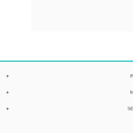
I
M
SE