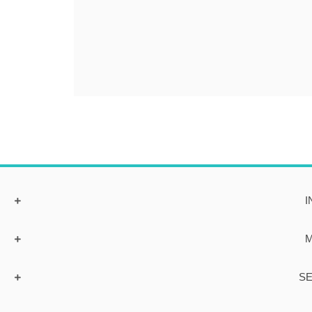
I
M
SE