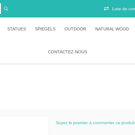
Liste de co
STATUES
SPIEGELS
OUTDOOR
NATURAL WOOD
CONTACTEZ-NOUS
ts
Vitrinekasten
Junior
irs
Opbergkasten
Stoelen
Boekenkasten
Salontafels
Ligbedden
es
Eetkamertafels
Banken
belen
Bartafels
Tafels
tion Amani
Tafelpoten
Diverse
ion Rustic
bartafels
Soyez le premier à commenter ce produit
ion Timeless
Lounges