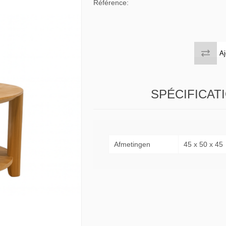
Référence:
 tables & Consoles
Privilege
ion Slats
ion Selena
Aj
SPÉCIFICAT
Afmetingen
45 x 50 x 45