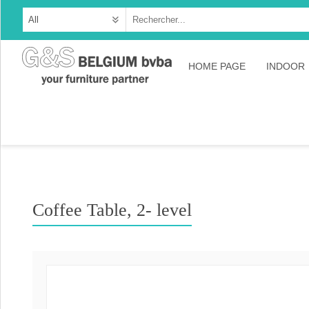
HOME PAGE
INDOOR
Cabine
Dresso
Tables
Consol
Coffee Table, 2- level
TV-meu
Collec
Collect
Collect