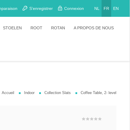
mparaison
S'enregistrer
Connexion
NL
FR
EN
STOELEN
ROOT
ROTAN
A PROPOS DE NOUS
Eetkamerstoelen
Stoelen
Plooistoelen
Barkrukken
Stapelstoelen
Barstoelen
Accueil
Indoor
Collection Slats
Coffee Table, 2- level