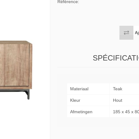
Référence:
 tables & Consoles
Privilege
ion Slats
ion Selena
Aj
SPÉCIFICAT
Materiaal
Teak
Kleur
Hout
Afmetingen
185 x 45 x 8