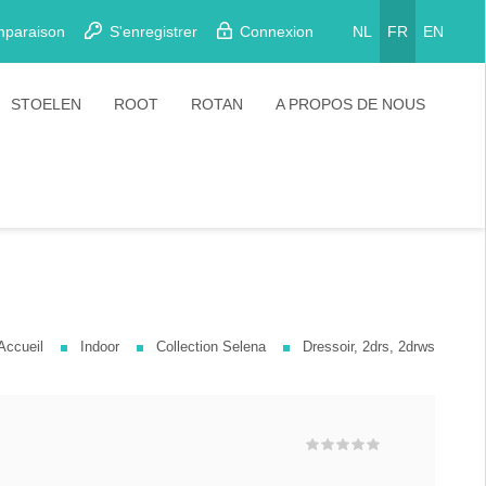
mparaison
S'enregistrer
Connexion
NL
FR
EN
STOELEN
ROOT
ROTAN
A PROPOS DE NOUS
Eetkamerstoelen
Stoelen
Plooistoelen
Barkrukken
Stapelstoelen
Barstoelen
Accueil
Indoor
Collection Selena
Dressoir, 2drs, 2drws