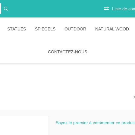
Liste de co
STATUES
SPIEGELS
OUTDOOR
NATURAL WOOD
CONTACTEZ-NOUS
ts
Vitrinekasten
Junior
irs
Opbergkasten
Stoelen
Boekenkasten
Salontafels
Ligbedden
es
Eetkamertafels
Banken
belen
Bartafels
Tafels
tion Amani
Tafelpoten
Diverse
ion Rustic
bartafels
Soyez le premier à commenter ce produit
ion Timeless
Lounges