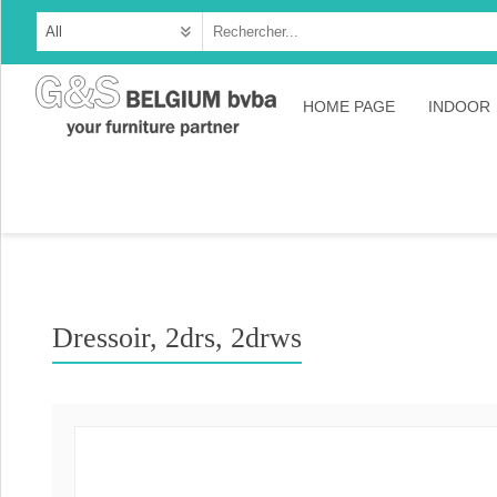
HOME PAGE
INDOOR
Cabine
Dresso
Tables
Consol
Dressoir, 2drs, 2drws
TV-meu
Collec
Collect
Collect