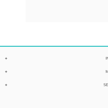
I
M
SE