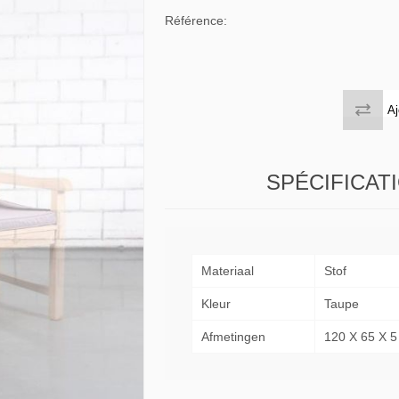
 tables & Consoles
Privilege
Référence:
ion Slats
ion Selena
Aj
SPÉCIFICAT
Materiaal
Stof
Kleur
Taupe
Afmetingen
120 X 65 X 5