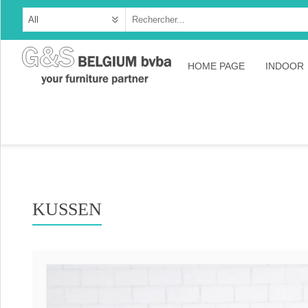
HOME PAGE
INDOOR
Cabine
Dresso
Tables
Consol
KUSSEN
TV-meu
Collec
Collect
Collect