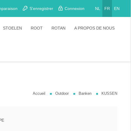
mparaison
S'enregistrer
Connexion
NL
FR
EN
STOELEN
ROOT
ROTAN
A PROPOS DE NOUS
Eetkamerstoelen
Stoelen
Plooistoelen
Barkrukken
Stapelstoelen
Barstoelen
Accueil
Outdoor
Banken
KUSSEN
PE