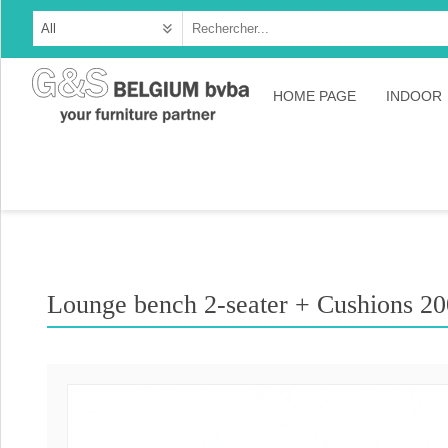
HOME PAGE
INDOOR
Cabine
Dresso
Tables
Consol
Lounge bench 2-seater + Cushions 2
TV-meu
Collec
Collect
Collect