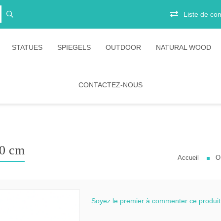
Liste de co
STATUES
SPIEGELS
OUTDOOR
NATURAL WOOD
CONTACTEZ-NOUS
ts
Vitrinekasten
Junior
irs
Opbergkasten
Stoelen
Boekenkasten
Salontafels
Ligbedden
es
Eetkamertafels
Banken
00 cm
Accueil
O
belen
Bartafels
Tafels
tion Amani
Tafelpoten
Diverse
ion Rustic
bartafels
Soyez le premier à commenter ce produit
ion Timeless
Lounges