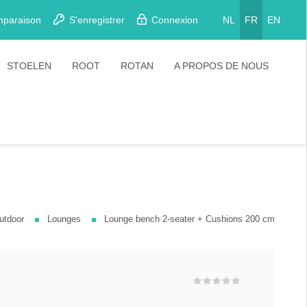
mparaison
S'enregistrer
Connexion
NL
FR
EN
STOELEN
ROOT
ROTAN
A PROPOS DE NOUS
Eetkamerstoelen
Stoelen
Plooistoelen
Barkrukken
Stapelstoelen
Barstoelen
utdoor
Lounges
Lounge bench 2-seater + Cushions 200 cm