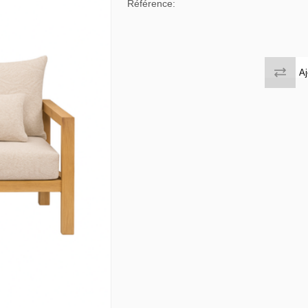
Référence:
 tables & Consoles
Privilege
ion Slats
ion Selena
Aj