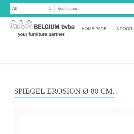
HOME PAGE
INDOOR
Cabine
Dresso
Tables
Consol
SPIEGEL EROSION Ø 80 CM.
TV-meu
Collec
Collect
Collect