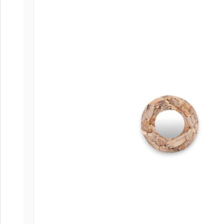
Coffee
Collect
Collect