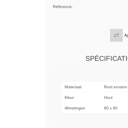
 tables & Consoles
Privilege
Référence:
ion Slats
ion Selena
Aj
SPÉCIFICAT
Materiaal
Root erosion
Kleur
Hout
Afmetingen
80 x 80