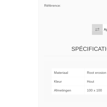
 tables & Consoles
Privilege
Référence:
ion Slats
ion Selena
Aj
SPÉCIFICAT
Materiaal
Root erosion
Kleur
Hout
Afmetingen
100 x 100