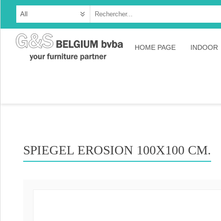
HOME PAGE
INDOOR
Cabine
Dresso
Tables
Consol
SPIEGEL EROSION 100X100 CM.
TV-meu
Collec
Collect
Collect