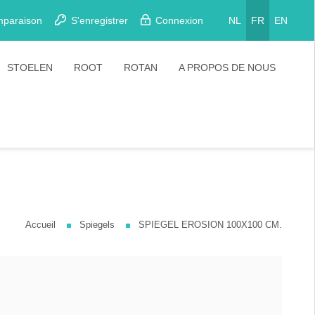
mparaison
S'enregistrer
Connexion
NL
FR
EN
STOELEN
ROOT
ROTAN
A PROPOS DE NOUS
Eetkamerstoelen
Stoelen
Plooistoelen
Barkrukken
Stapelstoelen
Barstoelen
Accueil
Spiegels
SPIEGEL EROSION 100X100 CM.