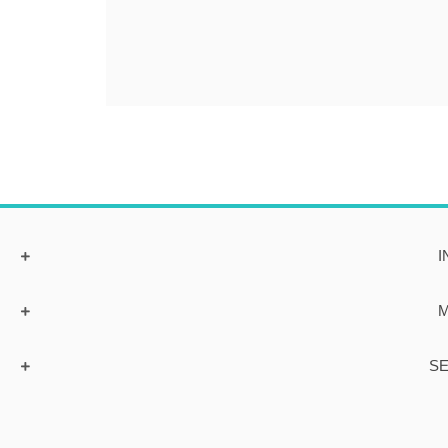
I
M
SE