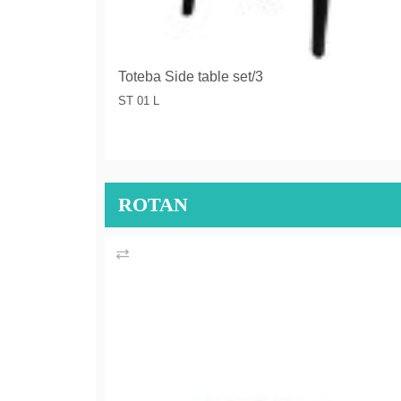
Toteba Side table set/3
ST 01 L
ROTAN