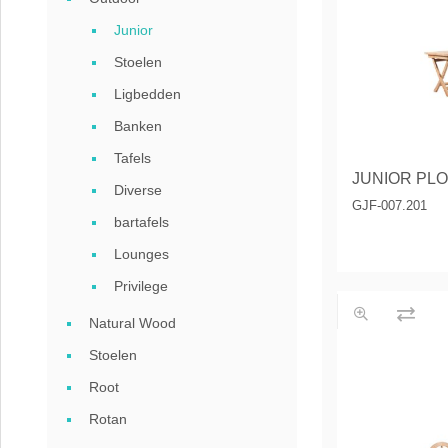
Coffee table
Junior
Collection Sl
Stoelen
Ligbedden
Collection Se
Banken
Tafels
JUNIOR PLO
Diverse
GJF-007.201
bartafels
Lounges
Privilege
Natural Wood
Stoelen
Root
Rotan