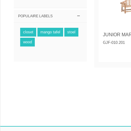
POPULAIRE LABELS
closet
mango tafel
stoel
wood
GJF-010.201