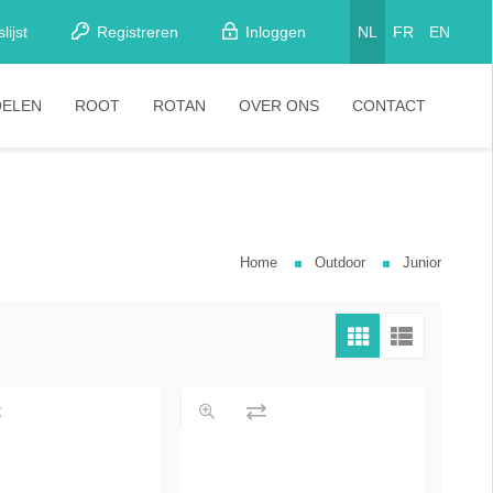
lijst
Registreren
Inloggen
NL
FR
EN
OELEN
ROOT
ROTAN
OVER ONS
CONTACT
etkamerstoelen
Stoelen
looistoelen
arkrukken
Home
Outdoor
Junior
tapelstoelen
arstoelen