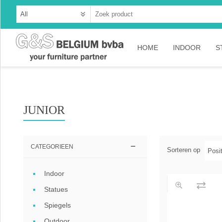
HOME
INDOOR
S
Cabinets
Dressoirs
JUNIOR
Tables
Consoles
CATEGORIEEN
Sorteren op
TV-meubelen
Indoor
Collection A
Statues
Collection Ru
Spiegels
Collection Ti
Outdoor