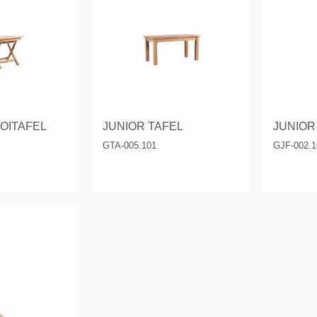
s & Consoles
Privilege
ats
lena
OITAFEL
JUNIOR TAFEL
JUNIOR
GTA-005.101
GJF-002.1