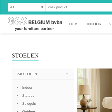
HOME
INDOOR
S
Cabinets
Dressoirs
STOELEN
Tables
Consoles
CATEGORIEEN
TV-meubelen
Indoor
Collection A
Statues
Collection Ru
Spiegels
Collection Ti
Outdoor