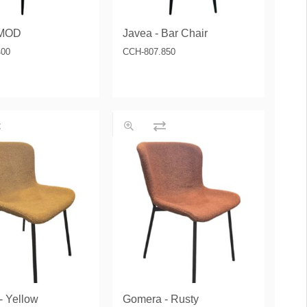
 MOD
Javea - Bar Chair
400
CCH-807.850
- Yellow
Gomera - Rusty