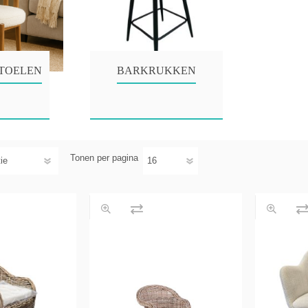
s & Consoles
Privilege
ats
lena
TOELEN
BARKRUKKEN
Tonen
per pagina