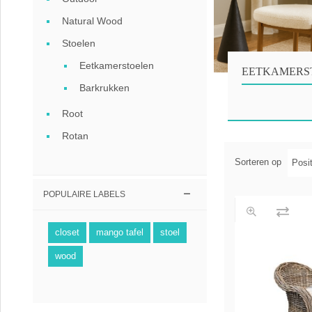
Coffee table
Natural Wood
Collection Sl
Stoelen
Eetkamerstoelen
Collection Se
EETKAMERS
Barkrukken
Root
Rotan
Sorteren op
POPULAIRE LABELS
closet
mango tafel
stoel
wood