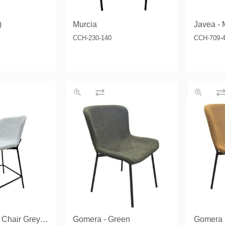
)
Murcia
Javea -
CCH-230-140
CCH-709-
Gomera - Bar Chair Grey / Light Grey
Gomera - Green
Gomera 