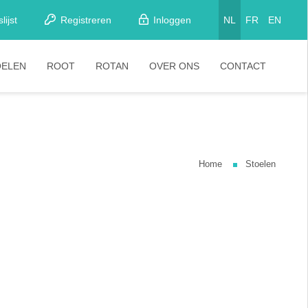
lijst
Registreren
Inloggen
NL
FR
EN
OELEN
ROOT
ROTAN
OVER ONS
CONTACT
etkamerstoelen
Stoelen
looistoelen
arkrukken
Home
Stoelen
tapelstoelen
arstoelen