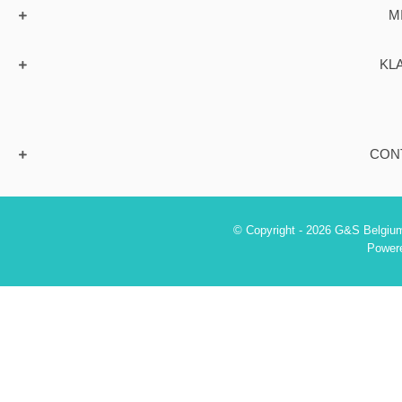
M
KL
CON
© Copyright - 2026 G&S Belgium
Power