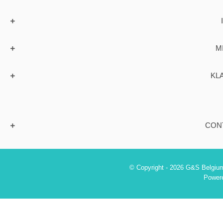
M
KL
CON
© Copyright - 2026 G&S Belgium
Power