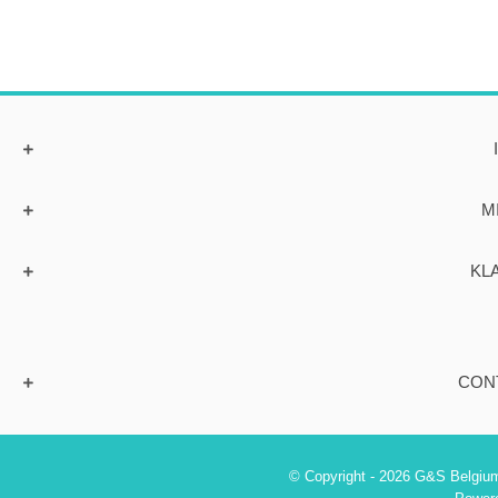
M
KL
CON
© Copyright - 2026 G&S Belgium