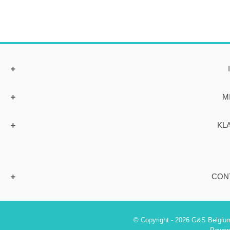
M
KL
CON
© Copyright - 2026 G&S Belgium