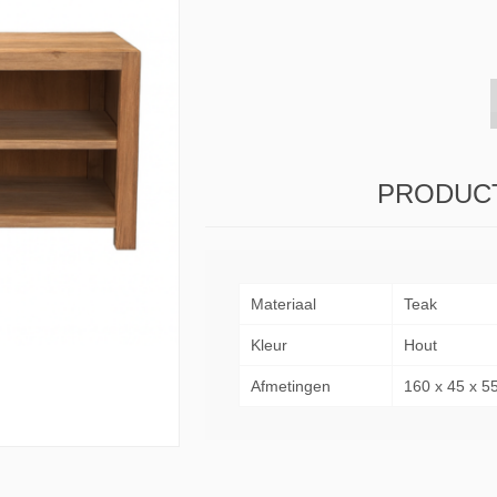
s & Consoles
Privilege
ats
lena
PRODUCT
Materiaal
Teak
Kleur
Hout
Afmetingen
160 x 45 x 5