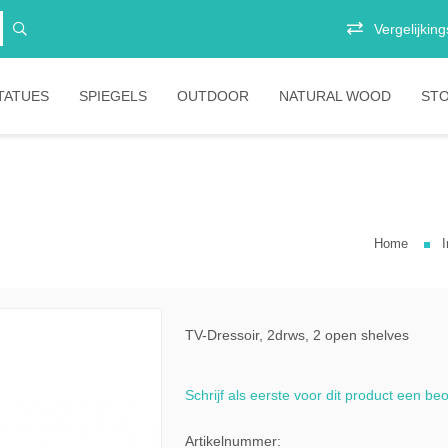
Vergelijkings
TATUES
SPIEGELS
OUTDOOR
NATURAL WOOD
ST
Vitrinekasten
Junior
E
Opbergkasten
Stoelen
P
B
Home
I
Boekenkasten
Salontafels
Ligbedden
S
Eetkamertafels
Banken
B
Bartafels
Tafels
TV-Dressoir, 2drws, 2 open shelves
mani
Tafelpoten
Diverse
Schrijf als eerste voor dit product een be
stic
bartafels
meless
Lounges
Artikelnummer: