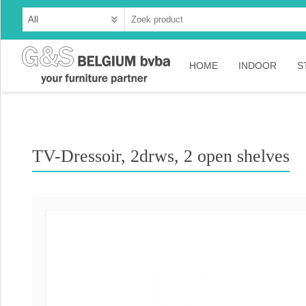
HOME
INDOOR
S
Cabinets
Dressoirs
TV-Dressoir, 2drws, 2 open shelves
Tables
Consoles
TV-meubelen
Collection A
Collection Ru
Collection Ti