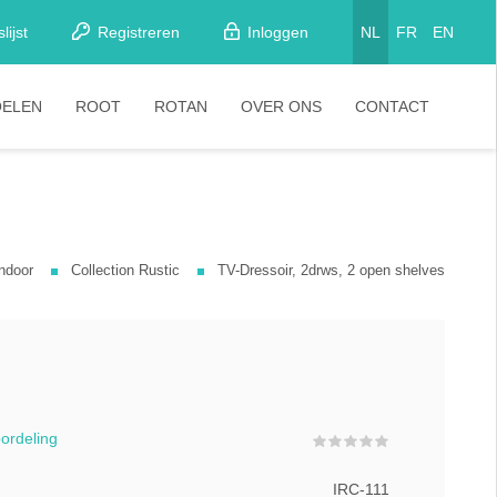
lijst
Registreren
Inloggen
NL
FR
EN
OELEN
ROOT
ROTAN
OVER ONS
CONTACT
etkamerstoelen
Stoelen
looistoelen
arkrukken
ndoor
Collection Rustic
TV-Dressoir, 2drws, 2 open shelves
tapelstoelen
arstoelen
oordeling
IRC-111