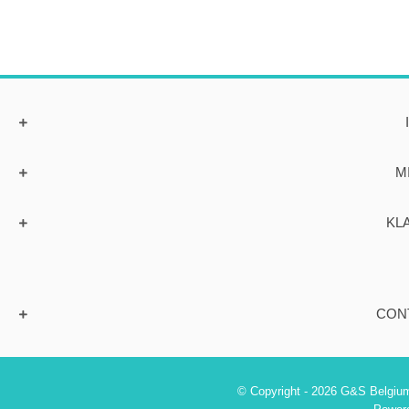
M
KL
CON
© Copyright - 2026 G&S Belgium