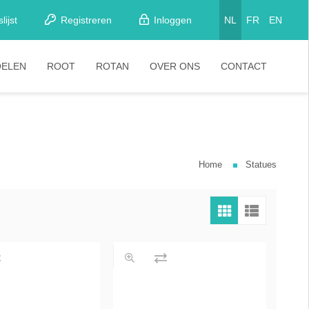
lijst
Registreren
Inloggen
NL
FR
EN
OELEN
ROOT
ROTAN
OVER ONS
CONTACT
etkamerstoelen
Stoelen
looistoelen
arkrukken
Home
Statues
tapelstoelen
arstoelen