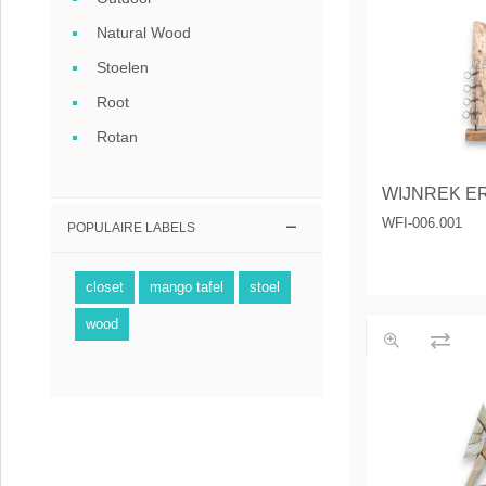
Coffee table
Natural Wood
Collection Sl
Stoelen
Root
Collection Se
Rotan
WFI-006.001
POPULAIRE LABELS
closet
mango tafel
stoel
wood