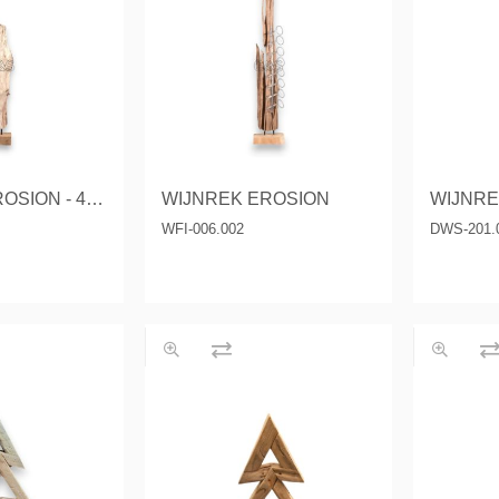
s & Consoles
Privilege
ats
lena
WIJNREK EROSION - 4 Bottles
WIJNREK EROSION
WIJNREK
WFI-006.002
DWS-201.