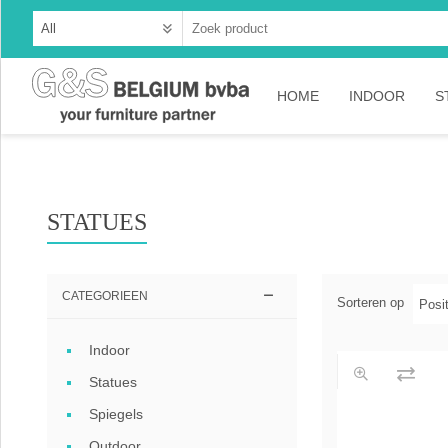
HOME
INDOOR
S
Cabinets
Dressoirs
STATUES
Tables
Consoles
CATEGORIEEN
Sorteren op
TV-meubelen
Indoor
Collection A
Statues
Collection Ru
Spiegels
Collection Ti
Outdoor