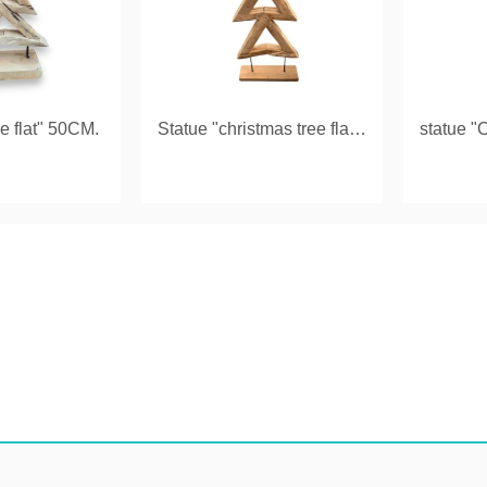
ee flat" 50CM.
Statue "christmas tree flat" 100 CM.