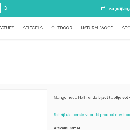
Vergelijkings
TATUES
SPIEGELS
OUTDOOR
NATURAL WOOD
ST
Vitrinekasten
Junior
E
Opbergkasten
Stoelen
P
B
Boekenkasten
Salontafels
Ligbedden
S
Eetkamertafels
Banken
B
Bartafels
Tafels
Mango hout, Half ronde bijzet tafeltje set
mani
Tafelpoten
Diverse
Schrijf als eerste voor dit product een be
stic
bartafels
meless
Lounges
Artikelnummer: