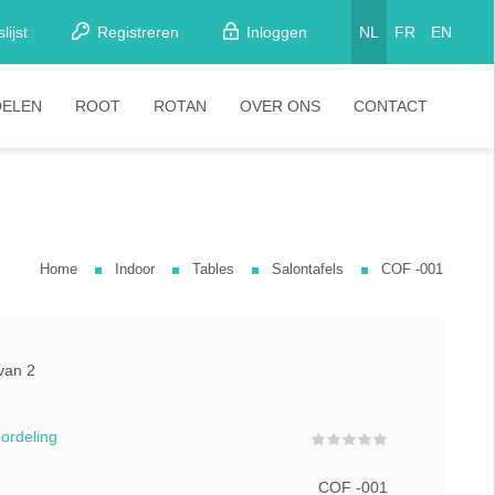
lijst
Registreren
Inloggen
NL
FR
EN
OELEN
ROOT
ROTAN
OVER ONS
CONTACT
etkamerstoelen
Stoelen
looistoelen
arkrukken
Home
Indoor
Tables
Salontafels
COF -001
tapelstoelen
arstoelen
 van 2
oordeling
COF -001