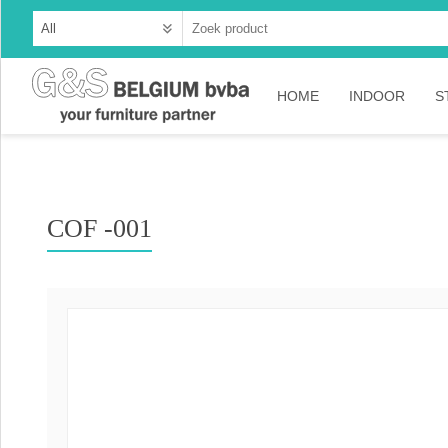
HOME
INDOOR
S
Cabinets
Dressoirs
COF -001
Tables
Consoles
TV-meubelen
Collection A
Collection Ru
Collection Ti