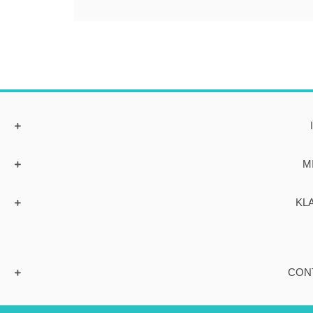
M
KL
CON