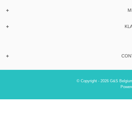
M
KL
CON
© Copyright - 2026 G&S Belgium
Power