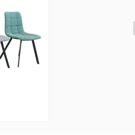
s & Consoles
Privilege
ats
lena