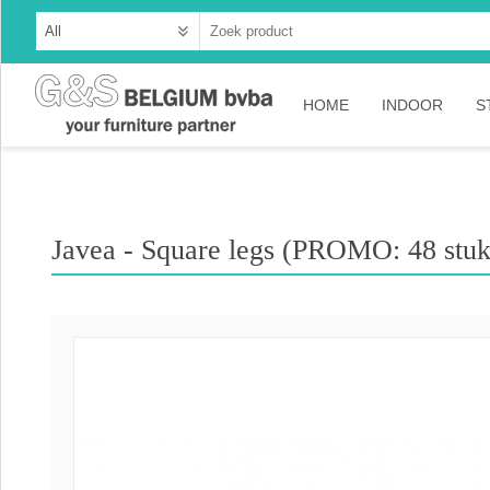
HOME
INDOOR
S
Cabinets
Dressoirs
Javea - Square legs (PROMO: 48 stuks
Tables
Consoles
TV-meubelen
Collection A
Collection Ru
Collection Ti