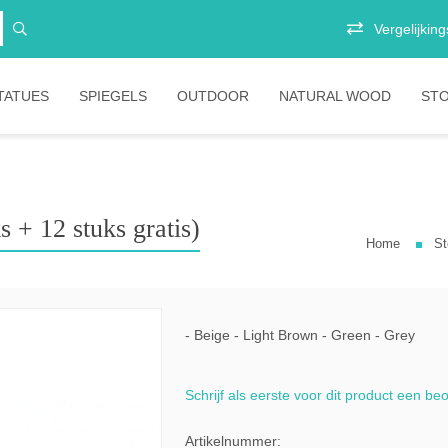
Vergelijkings
TATUES
SPIEGELS
OUTDOOR
NATURAL WOOD
ST
Vitrinekasten
Junior
E
Opbergkasten
Stoelen
P
B
 + 12 stuks gratis)
Home
St
Boekenkasten
Salontafels
Ligbedden
S
Eetkamertafels
Banken
B
Bartafels
Tafels
- Beige - Light Brown - Green - Grey
mani
Tafelpoten
Diverse
Schrijf als eerste voor dit product een be
stic
bartafels
meless
Lounges
Artikelnummer: