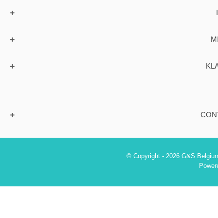
M
KL
CON
© Copyright - 2026 G&S Belgium
Power