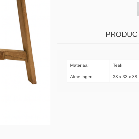
s & Consoles
Privilege
ats
lena
PRODUCT
Materiaal
Teak
Afmetingen
33 x 33 x 38