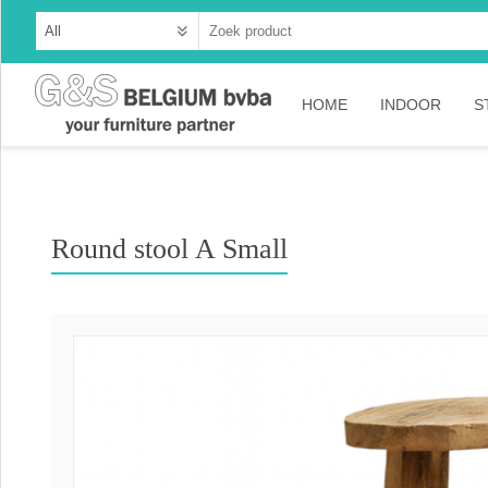
HOME
INDOOR
S
Cabinets
Dressoirs
Round stool A Small
Tables
Consoles
TV-meubelen
Collection A
Collection Ru
Collection Ti