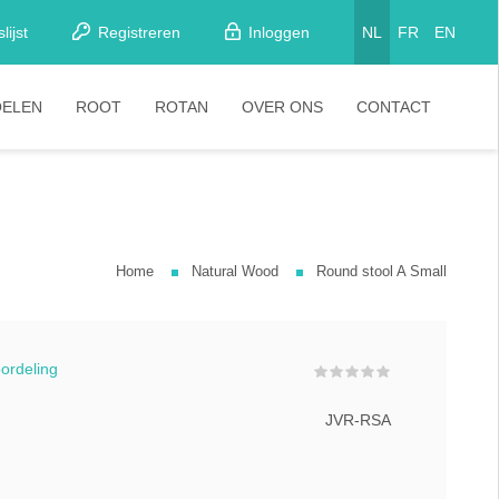
lijst
Registreren
Inloggen
NL
FR
EN
OELEN
ROOT
ROTAN
OVER ONS
CONTACT
etkamerstoelen
Stoelen
looistoelen
arkrukken
Home
Natural Wood
Round stool A Small
tapelstoelen
arstoelen
oordeling
JVR-RSA