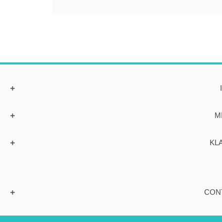
M
KL
CON