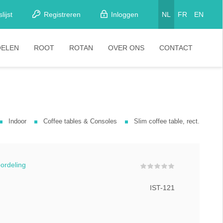
lijst
Registreren
Inloggen
NL
FR
EN
OELEN
ROOT
ROTAN
OVER ONS
CONTACT
etkamerstoelen
Stoelen
looistoelen
arkrukken
Indoor
Coffee tables & Consoles
Slim coffee table, rect.
tapelstoelen
arstoelen
oordeling
IST-121