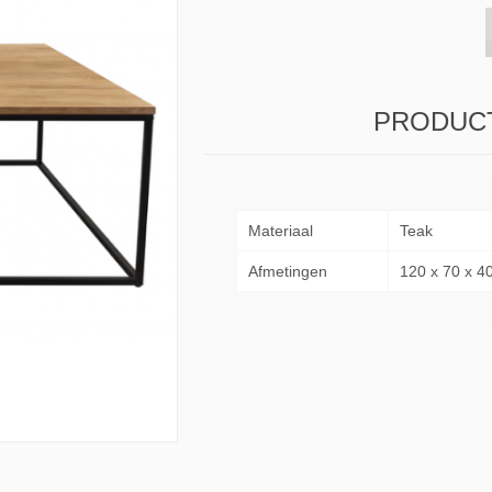
s & Consoles
Privilege
ats
lena
PRODUCT
Materiaal
Teak
Afmetingen
120 x 70 x 4