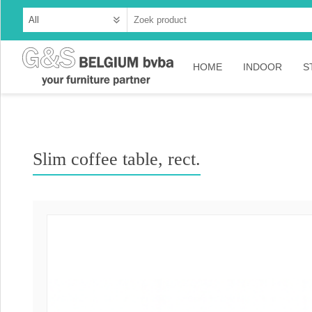
HOME
INDOOR
S
Cabinets
Dressoirs
Slim coffee table, rect.
Tables
Consoles
TV-meubelen
Collection A
Collection Ru
Collection Ti