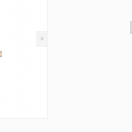
s & Consoles
Privilege
ats
lena