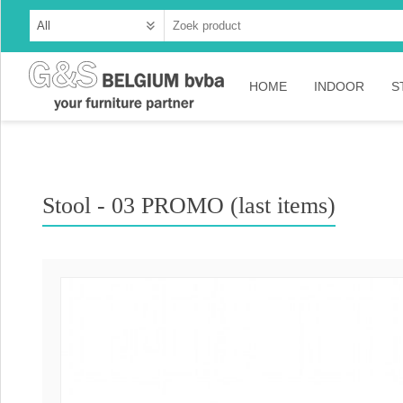
HOME
INDOOR
S
Cabinets
Dressoirs
Stool - 03 PROMO (last items)
Tables
Consoles
TV-meubelen
Collection A
Collection Ru
Collection Ti