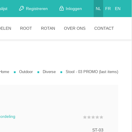
lijst
Registreren
Inloggen
NL
FR
EN
OELEN
ROOT
ROTAN
OVER ONS
CONTACT
etkamerstoelen
Stoelen
looistoelen
arkrukken
Home
Outdoor
Diverse
Stool - 03 PROMO (last items)
tapelstoelen
arstoelen
oordeling
ST-03