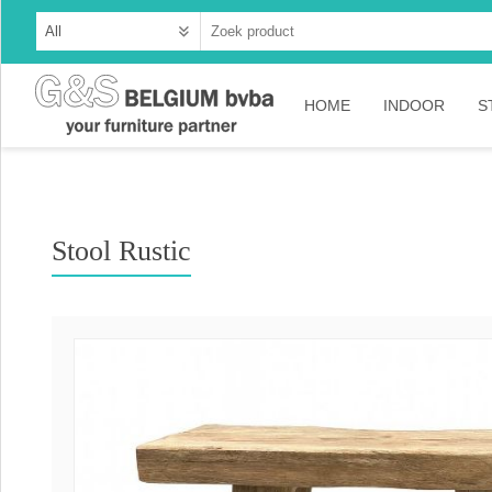
HOME
INDOOR
S
Cabinets
Dressoirs
Stool Rustic
Tables
Consoles
TV-meubelen
Collection A
Collection Ru
Collection Ti