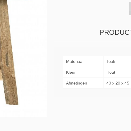
s & Consoles
Privilege
ats
lena
PRODUCT
Materiaal
Teak
Kleur
Hout
Afmetingen
40 x 20 x 45