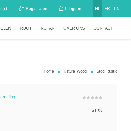
lijst
Registreren
Inloggen
NL
FR
EN
OELEN
ROOT
ROTAN
OVER ONS
CONTACT
etkamerstoelen
Stoelen
looistoelen
arkrukken
Home
Natural Wood
Stool Rustic
tapelstoelen
arstoelen
oordeling
ST-05