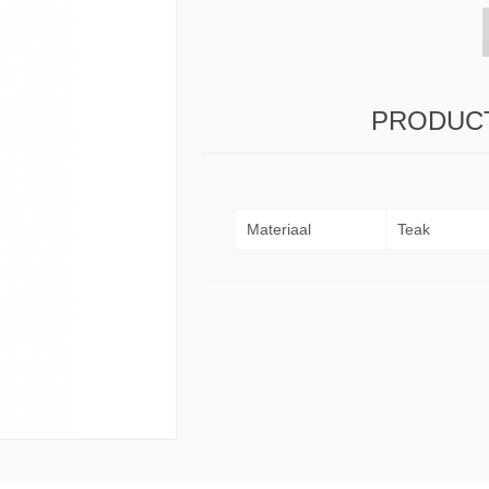
s & Consoles
Privilege
ats
lena
PRODUCT
Materiaal
Teak