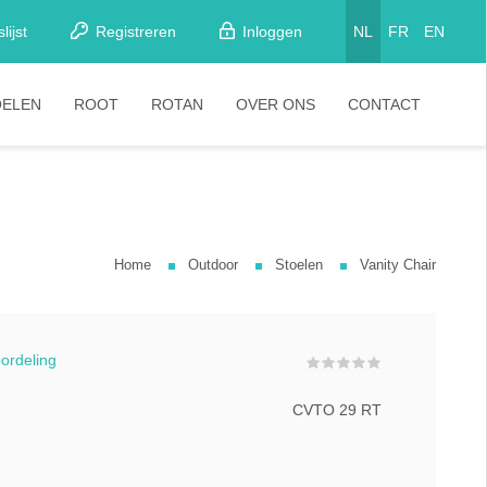
lijst
Registreren
Inloggen
NL
FR
EN
OELEN
ROOT
ROTAN
OVER ONS
CONTACT
etkamerstoelen
Stoelen
looistoelen
arkrukken
Home
Outdoor
Stoelen
Vanity Chair
tapelstoelen
arstoelen
oordeling
CVTO 29 RT