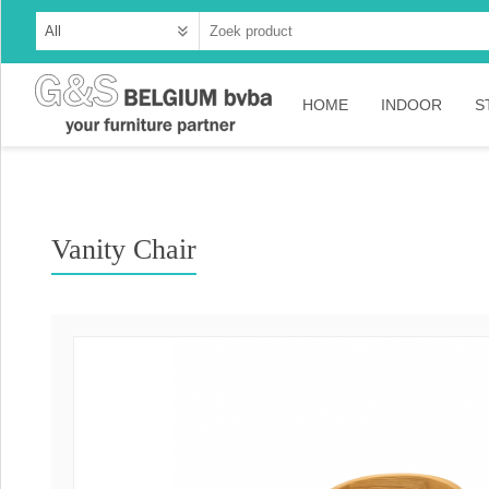
HOME
INDOOR
S
Cabinets
Dressoirs
Vanity Chair
Tables
Consoles
TV-meubelen
Collection A
Collection Ru
Collection Ti